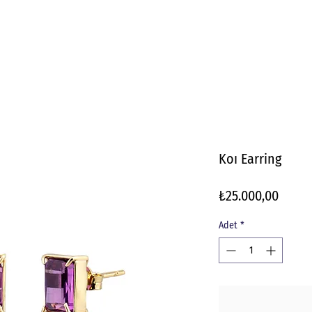
Koı Earring
Fiyat
₺25.000,00
Adet
*